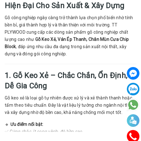
Hiện Đại Cho Sản Xuất & Xây Dựng
Gỗ công nghiệp ngày càng trở thành lựa chọn phổ biến nhờ tính
bền bỉ, giá thành hợp lý và thân thiện với môi trường. TT
PLYWOOD cung cấp các dòng sản phẩm gỗ công nghiệp chất
lượng cao như
Gỗ Keo Xẻ, Ván Ép Thanh, Chân Mùn Cưa Chip
Block
, đáp ứng nhu cầu đa dạng trong sản xuất nội thất, xây
dựng và đóng gói công nghiệp.
1. Gỗ Keo Xẻ – Chắc Chắn, Ổn Định,
Dễ Gia Công
Gỗ keo xẻ là loại gỗ tự nhiên được xử lý và xẻ thành thanh hoặc
tấm theo tiêu chuẩn. Đây là vật liệu lý tưởng cho ngành nội thất
và xây dựng nhờ độ bền cao, khả năng chống mối mọt tốt.
🔹
Ưu điểm nổi bật:
✅ Cứng chắc, ít cong vênh, độ bền cao.
✅ Dễ gia công, bám đinh vít tốt, có thể sơn hoặc phủ veneer.