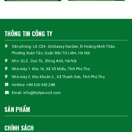
🔹
Ứng dụng:
Đóng đồ nội thất: Bàn, ghế, tủ, cửa gỗ.
Trang trí nội thất: Ốp tường, vách ngăn, sàn gỗ.
THÔNG TIN CÔNG TY
Dùng trong kết cấu công trình, thay thế gỗ tự nhiên.
Văn phòng: LK C34 - Embassy Garden, Đ.Hoàng Minh Thảo,
Phường Xuân Tảo, Quận Bắc Từ Liêm, Hà Nội
3. Chân Mùn Cưa Chip Block – Giải
Kho: QL3 , Dục Tú , Đông Anh, Hà Nội
Pháp Gỗ Ép Tái Chế, Tiết Kiệm Chi Phí
Nhà máy 1: Khu 16, Xã Võ Miếu, Tỉnh Phú Thọ
Nhà máy 2: Khu Khuân 2 , Xã Thanh Sơn, Tỉnh Phú Thọ
Chân mùn cưa Chip Block là sản phẩm được ép từ mùn cưa tái
Hotline:
+84 326 942 288
chế và keo công nghiệp, có độ nén cao và khả năng chịu lực tốt,
là lựa chọn thay thế tối ưu cho gỗ tự nhiên trong sản xuất pallet
Email:
info@ttplywood.com
và bao bì gỗ.
SẢN PHẨM
🔹
Ưu điểm nổi bật:
✅ Độ cứng cao, chịu lực tốt, không bị nứt vỡ.
✅ Được sản xuất từ nguyên liệu tái chế, thân thiện với môi
CHÍNH SÁCH
trường.