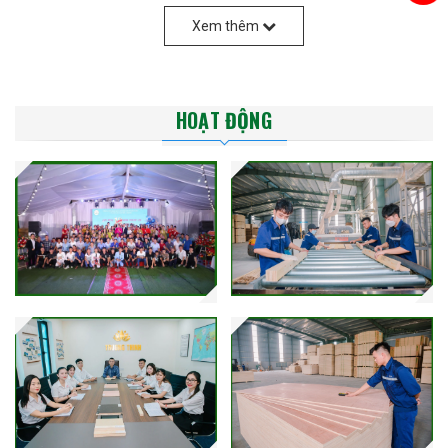
✅ Giá thành hợp lý, nguồn nguyên liệu dồi dào và bền vững.
Xem thêm
🔹
Ứng dụng:
Sản xuất nội thất: Giường, tủ, bàn ghế.
HOẠT ĐỘNG
Dùng trong xây dựng: Kết cấu gỗ, vách ngăn, sàn gỗ.
Đóng pallet, thùng hàng, khung bao bì.
2. Ván Ép Thanh – Vật Liệu Bền Đẹp,
Tiết Kiệm Chi Phí
Ván ép thanh là sự kết hợp của nhiều thanh gỗ nhỏ ép lại bằng
keo công nghiệp, tạo nên tấm gỗ có kết cấu ổn định, chịu lực tốt
và không bị cong vênh.
🔹
Ưu điểm nổi bật:
✅ Không co ngót, ít biến dạng khi sử dụng lâu dài.
✅ Chống ẩm tốt, dễ sơn phủ hoặc dán laminate, veneer.
✅ Tiết kiệm chi phí hơn so với gỗ tự nhiên nguyên khối.