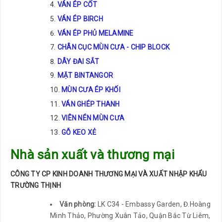
VÁN ÉP CỐT
VÁN ÉP BIRCH
VÁN ÉP PHỦ MELAMINE
CHÂN CỤC MÙN CƯA - CHIP BLOCK
DÂY ĐAI SẮT
MẶT BINTANGOR
MÙN CƯA ÉP KHỐI
VÁN GHÉP THANH
VIÊN NÉN MÙN CƯA
GỖ KEO XẺ
Nhà sản xuất và thương mại
CÔNG TY CP KINH DOANH THƯƠNG MẠI VÀ XUẤT NHẬP KHẨU
TRƯỜNG THỊNH
Văn phòng:
LK C34 - Embassy Garden, Đ.Hoàng
Minh Thảo, Phường Xuân Tảo, Quận Bắc Từ Liêm,