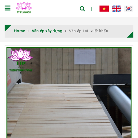
Home
Ván ép xây dựng
Ván ép LVL xuất khẩu