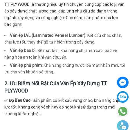
TT PLYWOOD là thương hiệu uy tín chuyên cung cấp các loại ván
ép xây dựng chất lượng cao, đáp ứng nhu cầu đa dạng trong
ngành xây dựng và công nghiệp. Các dòng sản phẩm chủ lực
bao gồm:
Ván ép LVL (Laminated Veneer Lumber)
: Kết cấu chắc chắn,
chịu lực tốt, thay thế gỗ tự nhiên trong xây dựng.
Ván ép bao bì
: Bề mặt bền, khả năng chịu nén cao, bảo vệ
hàng hóa an toàn khi vận chuyển.
Ván ép phủ phim
: Khả năng chống nước, bề mặt nhẵn mịn, tối
ưu cho ván khuôn bê tông.
2. Ưu Điểm Nổi Bật Của Ván Ép Xây Dựng TT
PLYWOOD
✅
Độ Bền Cao
: Sản phẩm có kết cấu vững chắc, khả năng chịu
lực tốt, không cong vênh hay co ngót khi sử dụng trong môi
trường khắc nghiệt.
✅
Chống Thấm & Chịu Nước Tốt
: Đặc biệt với ván ép phủ phim,