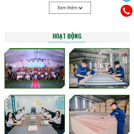
lớp phim chống nước giúp bảo vệ bề mặt, kéo dài tuổi thọ sử
Xem thêm
dụng.
✅
Tiết Kiệm Chi Phí
: So với gỗ tự nhiên, ván ép TT PLYWOOD có
giá thành hợp lý hơn mà vẫn đảm bảo chất lượng, giúp tối ưu
ngân sách cho doanh nghiệp.
HOẠT ĐỘNG
✅
Thân Thiện Môi Trường
: Sử dụng nguyên liệu tái chế, quy trình
sản xuất hiện đại giảm thiểu tác động đến môi trường.
3. Ứng Dụng Của Ván Ép Xây Dựng
🔹
Ngành Xây Dựng
: Làm ván khuôn, sàn, trần, vách ngăn, cốp
pha bê tông.
🔹
Ngành Nội Thất & Bao Bì
: Đóng pallet, thùng gỗ, bảo vệ hàng
hóa khi vận chuyển.
🔹
Công Trình Dân Dụng & Công Nghiệp
: Dùng trong xây dựng
nhà xưởng, nhà tiền chế.
4. Tại Sao Chọn TT PLYWOOD?
Thương hiệu uy tín
: Đã có mặt trên thị trường với chất lượng