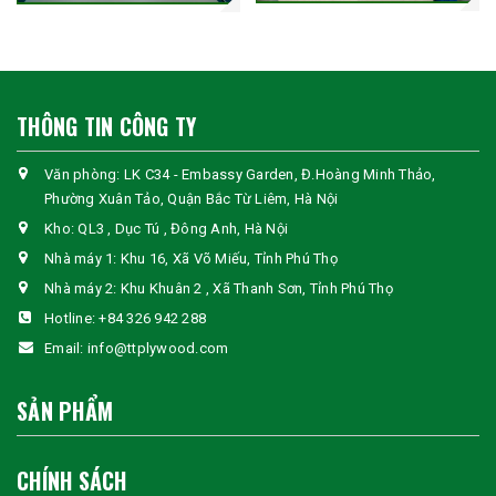
được kiểm chứng.
Hệ thống phân phối rộng khắp
: Dễ dàng đặt hàng và giao
nhận nhanh chóng.
Cam kết chất lượng
: Sản phẩm đạt tiêu chuẩn kỹ thuật, độ
THÔNG TIN CÔNG TY
bền cao, đảm bảo hiệu suất sử dụng.
💡
Liên hệ ngay TT PLYWOOD để nhận báo giá và tư vấn chi tiết
Văn phòng: LK C34 - Embassy Garden, Đ.Hoàng Minh Thảo,
về sản phẩm ván ép xây dựng phù hợp với nhu cầu của bạn!
Phường Xuân Tảo, Quận Bắc Từ Liêm, Hà Nội
Kho: QL3 , Dục Tú , Đông Anh, Hà Nội
Nhà máy 1: Khu 16, Xã Võ Miếu, Tỉnh Phú Thọ
Nhà máy 2: Khu Khuân 2 , Xã Thanh Sơn, Tỉnh Phú Thọ
Hotline:
+84 326 942 288
Email:
info@ttplywood.com
SẢN PHẨM
CHÍNH SÁCH