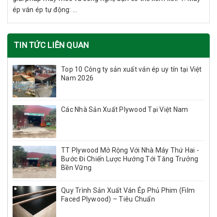
ép ván ép tự động: ...
TIN TỨC LIÊN QUAN
Top 10 Công ty sản xuất ván ép uy tín tại Việt
Nam 2026
Các Nhà Sản Xuất Plywood Tại Việt Nam
TT Plywood Mở Rộng Với Nhà Máy Thứ Hai -
Bước Đi Chiến Lược Hướng Tới Tăng Trưởng
Bền Vững
Quy Trình Sản Xuất Ván Ép Phủ Phim (Film
Faced Plywood) – Tiêu Chuẩn