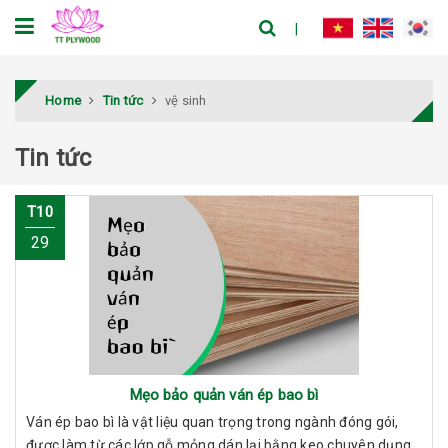
Home
Tin tức
vệ sinh
Tin tức
T10
29
Mẹo bảo quản ván ép bao bì
Ván ép bao bì là vật liệu quan trọng trong ngành đóng gói,
được làm từ các lớp gỗ mỏng dán lại bằng keo chuyên dụng.