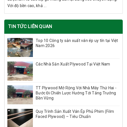
Với độ bền cao, khả ...
TIN TỨC LIÊN QUAN
Top 10 Công ty sản xuất ván ép uy tín tại Việt
Nam 2026
Các Nhà Sản Xuất Plywood Tại Việt Nam
TT Plywood Mở Rộng Với Nhà Máy Thứ Hai -
Bước Đi Chiến Lược Hướng Tới Tăng Trưởng
Bền Vững
Quy Trình Sản Xuất Ván Ép Phủ Phim (Film
Faced Plywood) – Tiêu Chuẩn