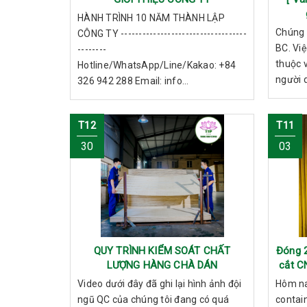
HÀNH TRÌNH 10 NĂM THÀNH LẬP
Chúng t
CÔNG TY -----------------------------------
BC. Việ
--------
thuộc 
Hotline/WhatsApp/Line/Kakao: +84
người 
326 942 288 Email: info...
T12
T11
30
03
QUY TRÌNH KIỂM SOÁT CHẤT
Đóng 2
LƯỢNG HÀNG CHÀ DÁN
cắt C
Video dưới đây đã ghi lại hình ảnh đội
Hôm na
ngũ QC của chúng tôi đang có quá
contai