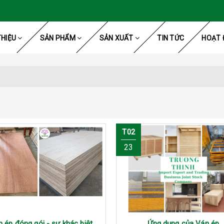
THIỆU
SẢN PHẨM
SẢN XUẤT
TIN TỨC
HOẠT 
T02
23
n ép đóng gói - sự khác biệt
Ứng dụng của Ván ép