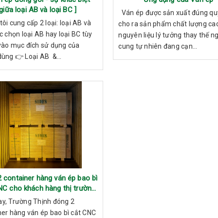
giữa loại AB và loại BC ]
Ván ép được sản xuất đúng quy
ôi cung cấp 2 loại: loại AB và
cho ra sản phẩm chất lượng cao
c chọn loại AB hay loại BC tùy
nguyên liệu lý tưởng thay thế n
vào mục đích sử dụng của
cung tự nhiên đang cạn...
dùng 👉 Loại AB &...
 container hàng ván ép bao bì
NC cho khách hàng thị trường
Mỹ
y, Trường Thịnh đóng 2
ner hàng ván ép bao bì cắt CNC