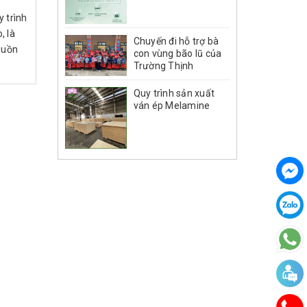
 trình
, là
Chuyến đi hỗ trợ bà
guồn
con vùng bão lũ của
Trường Thịnh
Quy trình sản xuất
ván ép Melamine