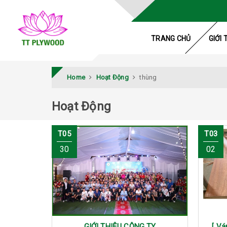
TRANG CHỦ
GIỚI 
Home
Hoạt Động
thùng
Hoạt Động
T05
T03
30
02
GIỚI THIỆU CÔNG TY
[ Vá