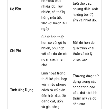
nhờ cấu trúc
tuổi thọ cao,
nhiều lớp. Tuy
Độ Bền
nhưng dễ bị ảnh
nhiên, có thể bị
hưởng bởi độ
hỏng nếu tiếp
ẩm và nhiệt độ.
xúc với nước lâu
ngày.
Giá thành thấp
hơn so với gỗ tự
Đắt đỏ hơn do
nhiên, phù hợp
quá trình khai
Chi Phí
với các dự án có
thác và xử lý
ngân sách hạn
phức tạp.
chế.
Linh hoạt trong
Thường được sử
thiết kế, phù hợp
dụng trong các
với nhiều phong
công trình cao
Tính Ứng Dụng
cách từ cổ điển
cấp, đòi hỏi tính
đến hiện đại. Dễ
thẩm mỹ và độ
dàng cắt, uốn,
bền cao.
và gia công.