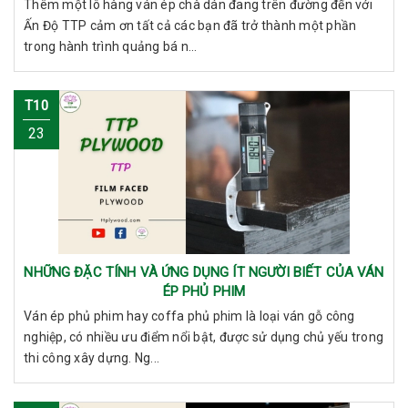
Thêm một lô hàng ván ép chà dán đang trên đường đến với
Ấn Độ TTP cảm ơn tất cả các bạn đã trở thành một phần
trong hành trình quảng bá n...
T10
23
NHỮNG ĐẶC TÍNH VÀ ỨNG DỤNG ÍT NGƯỜI BIẾT CỦA VÁN
ÉP PHỦ PHIM
Ván ép phủ phim hay coffa phủ phim là loại ván gỗ công
nghiệp, có nhiều ưu điểm nổi bật, được sử dụng chủ yếu trong
thi công xây dựng. Ng...