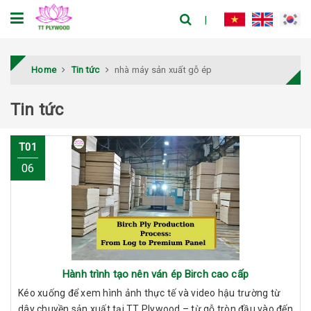
Home
Tin tức
nhà máy sản xuất gỗ ép
Tin tức
T01
06
Hành trình tạo nên ván ép Birch cao cấp
Kéo xuống để xem hình ảnh thực tế và video hậu trường từ
dây chuyền sản xuất tại TT Plywood – từ gỗ tròn đầu vào đến