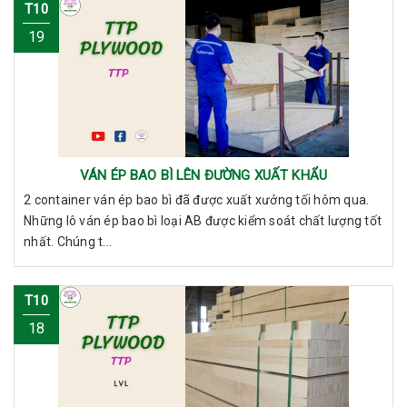
T10
19
VÁN ÉP BAO BÌ LÊN ĐƯỜNG XUẤT KHẨU
2 container ván ép bao bì đã được xuất xưởng tối hôm qua.
Những lô ván ép bao bì loại AB được kiểm soát chất lượng tốt
nhất. Chúng t...
T10
18