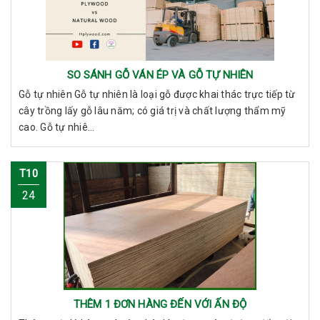
SO SÁNH GỖ VÁN ÉP VÀ GỖ TỰ NHIÊN
Gỗ tự nhiên Gỗ tự nhiên là loại gỗ được khai thác trực tiếp từ
cây trồng lấy gỗ lâu năm; có giá trị và chất lượng thẩm mỹ
cao. Gỗ tự nhiê...
T10
24
THÊM 1 ĐƠN HÀNG ĐẾN VỚI ẤN ĐỘ