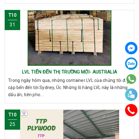
T10
31
LVL TIẾN ĐẾN THỊ TRƯỜNG MỚI- AUSTRALIA
Trong ngày hôm qua, những container LVL của chúng tôi đã
cập bến đến tới Sydney, Úc. Những lô hàng LVL này là những
dấu ấn, tiên pho...
T10
25