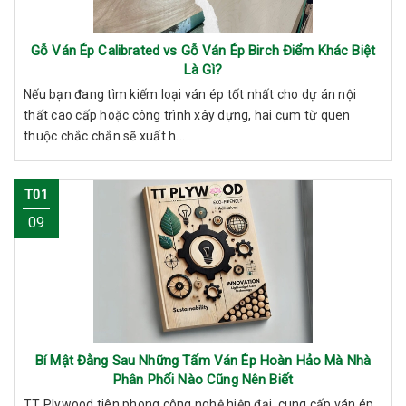
Gỗ Ván Ép Calibrated vs Gỗ Ván Ép Birch Điểm Khác Biệt
Là Gì?
Nếu bạn đang tìm kiếm loại ván ép tốt nhất cho dự án nội
thất cao cấp hoặc công trình xây dựng, hai cụm từ quen
thuộc chắc chắn sẽ xuất h...
T01
09
Bí Mật Đằng Sau Những Tấm Ván Ép Hoàn Hảo Mà Nhà
Phân Phối Nào Cũng Nên Biết
TT Plywood tiên phong công nghệ hiện đại, cung cấp ván ép