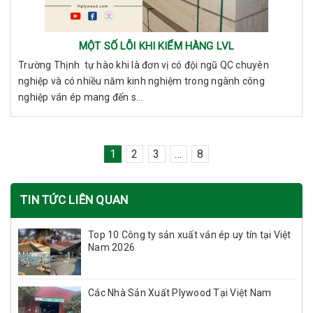
MỘT SỐ LỖI KHI KIỂM HÀNG LVL
Trường Thịnh tự hào khi là đơn vị có đội ngũ QC chuyên
nghiệp và có nhiều năm kinh nghiệm trong ngành công
nghiệp ván ép mang đến s...
1
2
3
...
8
TIN TỨC LIÊN QUAN
Top 10 Công ty sản xuất ván ép uy tín tại Việt
Nam 2026
Các Nhà Sản Xuất Plywood Tại Việt Nam