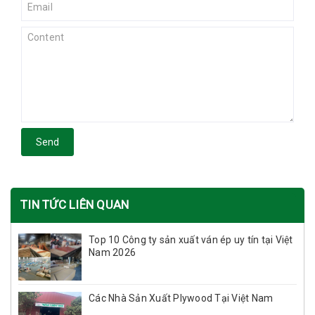
Send
TIN TỨC LIÊN QUAN
Top 10 Công ty sản xuất ván ép uy tín tại Việt
Nam 2026
Các Nhà Sản Xuất Plywood Tại Việt Nam