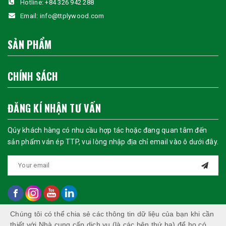
Hotline:
+84 326 942 288
Email:
info@ttplywood.com
SẢN PHẨM
CHÍNH SÁCH
ĐĂNG KÍ NHẬN TƯ VẤN
Qúy khách hàng có nhu cầu hợp tác hoặc đang quan tâm đến
sản phẩm ván ép TTP, vui lòng nhập địa chỉ email vào ô dưới đây.
Chúng tôi có thể chia sẻ các thông tin dữ liệu của bạn khi cần
thiết với Nhà cung cấp dịch vụ (là các bên thứ ba) để họ có