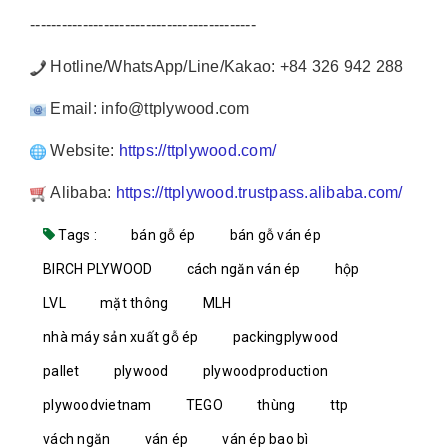
-------------------------------------------
Hotline/WhatsApp/Line/Kakao: +84 326 942 288
Email: info@ttplywood.com
Website:
https://ttplywood.com/
Alibaba:
https://ttplywood.trustpass.alibaba.com/
Tags :
bán gỗ ép
bán gỗ ván ép
BIRCH PLYWOOD
cách ngăn ván ép
hộp
LVL
mặt thông
MLH
nhà máy sản xuất gỗ ép
packingplywood
pallet
plywood
plywoodproduction
plywoodvietnam
TEGO
thùng
ttp
vách ngăn
ván ép
ván ép bao bì