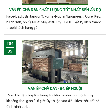
VÁN ÉP CHÀ DÁN CHẤT LƯỢNG TỐT NHẤT ĐẾN ẤN ĐỘ
Face/back: Bintangor/Okume/Poplar/Engineer.... Core: Keo,
bạch đàn, bồ đề Glue: MR/WBP E2/E1/E0.. Bất kỳ kích thước
theo khách hàng yê...
T04
05
VÁN ÉP CHÀ DÁN- B4: ÉP NGUỘI
Sau khi dải chuyền chúng tôi tiến hành ép nguội trong
khoảng thời gian 3-6 giờ tùy thuộc vào điều kiện thời tiết để
định hình sơ b...