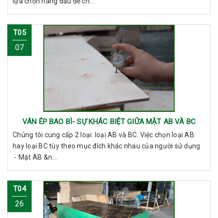
lựa chọn hàng đầu để ch...
T05
07
VÁN ÉP BAO BÌ- SỰ KHÁC BIỆT GIỮA MẶT AB VÀ BC
Chúng tôi cung cấp 2 loại: loại AB và BC. Việc chọn loại AB
hay loại BC tùy theo mục đích khác nhau của người sử dụng
- Mặt AB &n...
T04
26