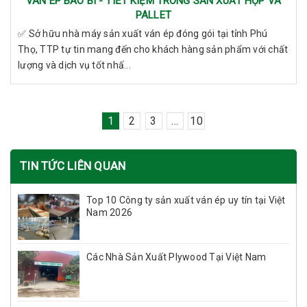
VÁN ÉP BAO BÌ - TIẾT KIỆM TRONG SẢN XUẤT HỘP VÀ
PALLET
✅ Sở hữu nhà máy sản xuất ván ép đóng gói tại tỉnh Phú
Thọ, TTP tự tin mang đến cho khách hàng sản phẩm với chất
lượng và dịch vụ tốt nhấ...
1
2
3
...
10
TIN TỨC LIÊN QUAN
Top 10 Công ty sản xuất ván ép uy tín tại Việt
Nam 2026
Các Nhà Sản Xuất Plywood Tại Việt Nam