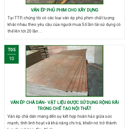
VÁN ÉP PHỦ PHIM CHO XÂY DỰNG
Tại TTP, chúng tôi có các loại ván ép phủ phim chất lượng
khác nhau theo yêu cầu của người mua Số lần tái sử dụng có
thể lên tới 20 lần ...
T05
10
VÁN ÉP CHÀ DÁN- VẬT LIỆU ĐƯỢC SỬ DỤNG RỘNG RÃI
TRONG CHẾ TẠO NỘI THẤT
Ván ép chà dán mang đến sự kết hợp hoàn hảo giữa sức
mạnh, tính linh hoạt và khả năng chi trả, khiến nó trở thành