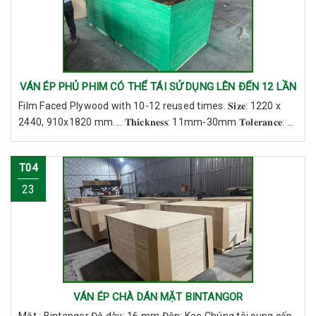
VÁN ÉP PHỦ PHIM CÓ THỂ TÁI SỬ DỤNG LÊN ĐẾN 12 LẦN
Film Faced Plywood with 10-12 reused times. 𝐒𝐢𝐳𝐞: 1220 x
2440, 910x1820 mm.... 𝐓𝐡𝐢𝐜𝐤𝐧𝐞𝐬𝐬: 11mm-30mm 𝐓𝐨𝐥𝐞𝐫𝐚𝐧𝐜𝐞: ...
T04
23
VÁN ÉP CHÀ DÁN MẶT BINTANGOR
Mặt : Bintangor Độ dày: 16 mm Độn: Keo Chúng tôi cung cấp