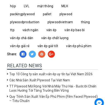
hộp
LVL
mặt thông
MLH
packingplywood
pallet
plywood
plywoodproduction
plywoodvietnam
thùng
ttp
vách ngăn
ván ép
ván ép bao bì
ván ép chà dán
ván ép chất lượng
ván ép giá rẻ
ván ép giá tốt
ván ép phủ phim
Share:
RELATED NEWS
Top 10 Công ty sản xuất ván ép uy tín tại Việt Nam 2026
Các Nhà Sản Xuất Plywood Tại Việt Nam
TT Plywood Mở Rộng Với Nhà Máy Thứ Hai - Bước Đi Chiến
Lược Hướng Tới Tăng Trưởng Bền Vững
Quy Trình Sản Xuất Ván Ép Phủ Phim (Film Faced Plywood)
– Tiêu Chuẩn