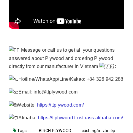
_____________________
Message or call us to get all your questions
answered about Plywood and ordering Plywood
directly from our manufacturer in Vietnam
:
Hotline/WhatsApp/Line/Kakao: +84 326 942 288
Email: info@ttplywood.com
Website:
https://ttplywood.com/
Alibaba:
https://ttplywood.trustpass.alibaba.com/
Tags :
BIRCH PLYWOOD
cách ngăn ván ép