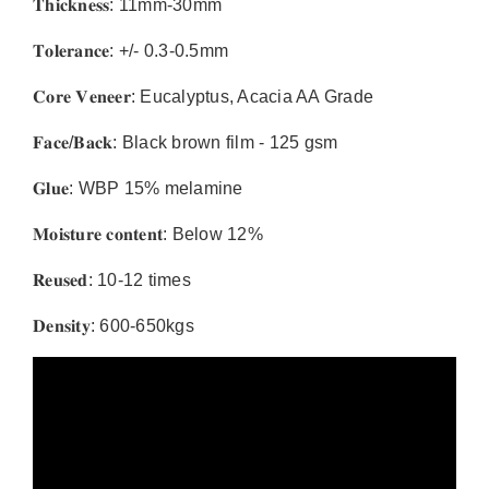
𝐓𝐡𝐢𝐜𝐤𝐧𝐞𝐬𝐬: 11mm-30mm
𝐓𝐨𝐥𝐞𝐫𝐚𝐧𝐜𝐞: +/- 0.3-0.5mm
𝐂𝐨𝐫𝐞 𝐕𝐞𝐧𝐞𝐞𝐫: Eucalyptus, Acacia AA Grade
𝐅𝐚𝐜𝐞/𝐁𝐚𝐜𝐤: Black brown film - 125 gsm
𝐆𝐥𝐮𝐞: WBP 15% melamine
𝐌𝐨𝐢𝐬𝐭𝐮𝐫𝐞 𝐜𝐨𝐧𝐭𝐞𝐧𝐭: Below 12%
𝐑𝐞𝐮𝐬𝐞𝐝: 10-12 times
𝐃𝐞𝐧𝐬𝐢𝐭𝐲: 600-650kgs