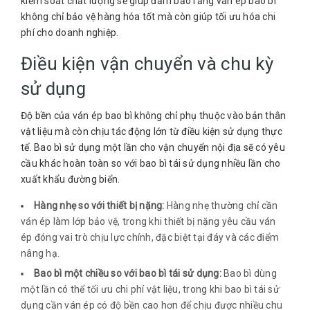
kiểm soát chất lượng sẽ giúp đảm bảo rằng ván ép bao bì
không chỉ bảo vệ hàng hóa tốt mà còn giúp tối ưu hóa chi
phí cho doanh nghiệp.
Điều kiện vận chuyển và chu kỳ
sử dụng
Độ bền của ván ép bao bì không chỉ phụ thuộc vào bản thân
vật liệu mà còn chịu tác động lớn từ điều kiện sử dụng thực
tế. Bao bì sử dụng một lần cho vận chuyển nội địa sẽ có yêu
cầu khác hoàn toàn so với bao bì tái sử dụng nhiều lần cho
xuất khẩu đường biển.
Hàng nhẹ so với thiết bị nặng:
Hàng nhẹ thường chỉ cần
ván ép làm lớp bảo vệ, trong khi thiết bị nặng yêu cầu ván
ép đóng vai trò chịu lực chính, đặc biệt tại đáy và các điểm
nâng hạ.
Bao bì một chiều so với bao bì tái sử dụng:
Bao bì dùng
một lần có thể tối ưu chi phí vật liệu, trong khi bao bì tái sử
dụng cần ván ép có độ bền cao hơn để chịu được nhiều chu