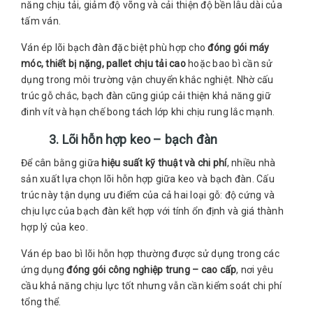
năng chịu tải, giảm độ võng và cải thiện độ bền lâu dài của
tấm ván.
Ván ép lõi bạch đàn đặc biệt phù hợp cho
đóng gói máy
móc, thiết bị nặng, pallet chịu tải cao
hoặc bao bì cần sử
dụng trong môi trường vận chuyển khắc nghiệt. Nhờ cấu
trúc gỗ chắc, bạch đàn cũng giúp cải thiện khả năng giữ
đinh vít và hạn chế bong tách lớp khi chịu rung lắc mạnh.
3. Lõi hỗn hợp keo – bạch đàn
Để cân bằng giữa
hiệu suất kỹ thuật và chi phí
, nhiều nhà
sản xuất lựa chọn lõi hỗn hợp giữa keo và bạch đàn. Cấu
trúc này tận dụng ưu điểm của cả hai loại gỗ: độ cứng và
chịu lực của bạch đàn kết hợp với tính ổn định và giá thành
hợp lý của keo.
Ván ép bao bì lõi hỗn hợp thường được sử dụng trong các
ứng dụng
đóng gói công nghiệp trung – cao cấp
, nơi yêu
cầu khả năng chịu lực tốt nhưng vẫn cần kiểm soát chi phí
tổng thể.