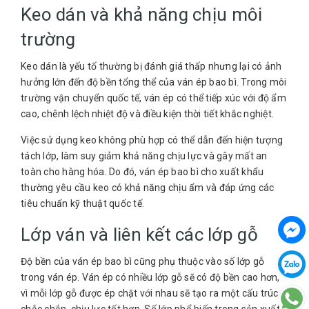
Keo dán và khả năng chịu môi
trường
Keo dán là yếu tố thường bị đánh giá thấp nhưng lại có ảnh
hưởng lớn đến độ bền tổng thể của ván ép bao bì. Trong môi
trường vận chuyển quốc tế, ván ép có thể tiếp xúc với độ ẩm
cao, chênh lệch nhiệt độ và điều kiện thời tiết khắc nghiệt.
Việc sử dụng keo không phù hợp có thể dẫn đến hiện tượng
tách lớp, làm suy giảm khả năng chịu lực và gây mất an
toàn cho hàng hóa. Do đó, ván ép bao bì cho xuất khẩu
thường yêu cầu keo có khả năng chịu ẩm và đáp ứng các
tiêu chuẩn kỹ thuật quốc tế.
Lớp ván và liên kết các lớp gỗ
Độ bền của ván ép bao bì cũng phụ thuộc vào số lớp gỗ
trong ván ép. Ván ép có nhiều lớp gỗ sẽ có độ bền cao hơn,
vì mỗi lớp gỗ được ép chặt với nhau sẽ tạo ra một cấu trúc
chắc chắn, chịu lực tốt hơn. Số lớp phổ biến trong sản xuất