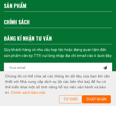
SẢN PHẨM
CHÍNH SÁCH
ĐĂNG KÍ NHẬN TƯ VẤN
Qúy khách hàng có nhu cầu hợp tác hoặc đang quan tâm đến
sản phẩm ván ép TTP, vui lòng nhập địa chỉ email vào ô dưới đây.
Chúng tôi có thể chia sẻ các thông tin dữ liệu của bạn khi cần
thiết với Nhà cung cấp dịch vụ (là các bên thứ ba) để họ có
thể triển khai một số tính năng hỗ trợ việc vận hành và bảo
trì.
Chính sách bảo mật
TỪ CHỐI
CHẤP NHẬN
© Copyright belongs to Công ty Cổ phần Kinh Doanh Thương
Mại và Xuất Nhập Khẩu Trường Thịnh