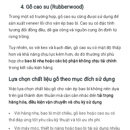
4. Gỗ cao su (Rubberwood)
Trong một số trường hợp, gỗ cao su cũng được sử dụng để
sản xuất veneer lõi cho ván ép bao bì. Cao su có đặc tính
tương đối đồng đều, dễ gia công và nguồn cung ổn định từ
rừng trồng.
Tuy nhiên, so với keo và bạch đàn, gỗ cao su có mật độ thấp
hơn và khả năng chịu lực kém hơn, do đó thường chỉ phù
hợp cho
bao bì nhẹ hoặc các bộ phận không chịu tải chính
trong kết cấu kiện hàng.
Lựa chọn chất liệu gỗ theo mục đích sử dụng
Việc lựa chọn chất liệu gỗ cho ván ép bao bì không nên dựa
trên giá thành đơn thuần mà cần cân nhắc đến
tải trọng
hàng hóa, điều kiện vận chuyển và chu kỳ sử dụng
.
Với hàng nhẹ, bao bì một chiều, gỗ keo hoặc cao su có
thể đáp ứng tốt yêu cầu kỹ thuật và tối ưu chi phí.
Với máy móc, thiết bị nặng hoặc bao bì tái sử dụng nhiều