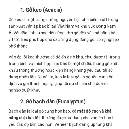
1. Gỗ keo (Acacia)
Gỗ keo là một trong những nguyên liệu phổ biến nhất trong
sản xuất ván ép bao bì tại Việt Nam và khu vực Đông Nam
Á. Với đặc tính tương đối cứng, thớ gỗ đều và khả năng bắt
vít tốt, keo phù hợp cho các ứng dụng đóng gói công nghiệp
phổ thông.
Ván ép lõi keo thường có độ ổn định khá, chịu được tải trọng
trung bình và thích hợp cho
bao bì một chiều
, thùng gỗ xuất
khẩu thông thường hoặc kiện hàng không yêu cầu tái sử
dụng nhiều lần. Ngoài ra, keo là loại gỗ có nguồn cung ổn
định và giá thành hợp lý, giúp tối ưu chi phí cho doanh
nghiệp xuất khẩu.
2. Gỗ bạch đàn (Eucalyptus)
Bạch đàn là loại gỗ cứng hơn keo, có
mật độ cao và khả
năng chịu lực tốt
, thường được sử dụng cho ván ép bao bì
yêu cầu độ bền cao hơn. Veneer bạch đàn giúp tăng khả