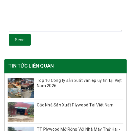
Send
TIN TỨC LIÊN QUAN
Top 10 Công ty sản xuất ván ép uy tín tại Việt
Nam 2026
Các Nhà Sản Xuất Plywood Tại Việt Nam
TT Plywood Mở Rộng Với Nhà Máy Thứ Hai -