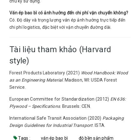
chu kỳ sử dụng.
Ván ép bao bì có ảnh hưởng đến chi phí vận chuyển không?
Có. Độ dày và trọng lượng ván ép ảnh hưởng trực tiếp đến
chi phí logistics, đặc biệt với vận chuyển đường dài.
Tài liệu tham khảo (Harvard
style)
Forest Products Laboratory (2021)
Wood Handbook: Wood
as an Engineering Material
. Madison, WI: USDA Forest
Service.
European Committee for Standardization (2012)
EN 636:
Plywood – Specifications
. Brussels: CEN.
International Safe Transit Association (2020)
Packaging
Design Guidelines for Industrial Transport
. ISTA.
Tags :
ván ép bao bì
độ bền sản phẩm