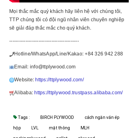
Mọi thắc mắc quý khách hãy liên hệ với chúng tôi,
TTP chúng tôi có đội ngũ nhân viên chuyên nghiệp
sẽ giải đáp thắc mắc cho quý khách.
-------------------------------------------
Hotline/WhatsApp/Line/Kakao: +84 326 942 288
Email: info@ttplywood.com
Website:
https://ttplywood.com/
Alibaba:
https://ttplywood.trustpass.alibaba.com/
Tags :
BIRCH PLYWOOD
cách ngăn ván ép
hộp
LVL
mặt thông
MLH