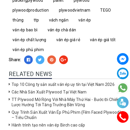
packingplywood
pallet
plywood
plywoodproduction
plywoodvietnam
TEGO
thùng
ttp
vách ngăn
ván ép
ván ép bao bì
ván ép chà dán
ván ép chất lượng
ván ép giá rẻ
ván ép giá tốt
ván ép phủ phim
Share:
RELATED NEWS
Top 10 Công ty sản xuất ván ép uy tín tại Việt Nam 2026
Các Nhà Sản Xuất Plywood Tại Việt Nam
TT Plywood Mở Rộng Với Nhà Máy Thứ Hai - Bước Đi Chiến
Lược Hướng Tới Tăng Trưởng Bền Vững
Quy Trình Sản Xuất Ván Ép Phủ Phim (Film Faced Plywood)
– Tiêu Chuẩn
Hành trình tạo nên ván ép Birch cao cấp