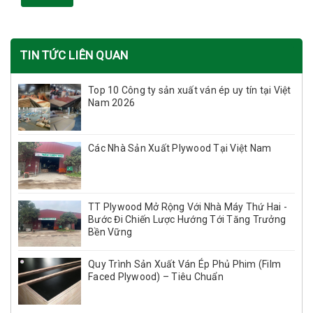
TIN TỨC LIÊN QUAN
Top 10 Công ty sản xuất ván ép uy tín tại Việt
Nam 2026
Các Nhà Sản Xuất Plywood Tại Việt Nam
TT Plywood Mở Rộng Với Nhà Máy Thứ Hai -
Bước Đi Chiến Lược Hướng Tới Tăng Trưởng
Bền Vững
Quy Trình Sản Xuất Ván Ép Phủ Phim (Film
Faced Plywood) – Tiêu Chuẩn