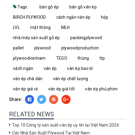
Tags :
bán gỗ ép
bán gỗ ván ép
BIRCH PLYWOOD
cách ngăn ván ép
hộp
LVL
mặt thông
MLH
nhà máy sản xuất gỗ ép
packingplywood
pallet
plywood
plywoodproduction
plywoodvietnam
TEGO
thùng
ttp
vách ngăn
ván ép
ván ép bao bì
ván ép chà dán
ván ép chất lượng
ván ép giá rẻ
ván ép giá tốt
ván ép phủ phim
Share:
RELATED NEWS
Top 10 Công ty sản xuất ván ép uy tín tại Việt Nam 2026
Các Nhà Sản Xuất Plywood Tại Việt Nam