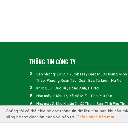
THÔNG TIN CÔNG TY
Văn phòng: LK C34 - Embassy Garden, Đ.Hoàng Minh
Thảo, Phường Xuân Tảo, Quận Bắc Từ Liêm, Hà Nội
Kho: QL3 , Dục Tú , Đông Anh, Hà Nội
Nhà máy 1: Khu 16, Xã Võ Miếu, Tỉnh Phú Thọ
Nhà máy 2: Khu Khuân 2 , Xã Thanh Sơn, Tỉnh Phú Thọ
Chúng tôi có thể chia sẻ các thông tin dữ liệu của bạn khi cần thi
Hotline:
+84 326 942 288
năng hỗ trợ việc vận hành và bảo trì.
Chính sách bảo mật
Email:
info@ttplywood.com