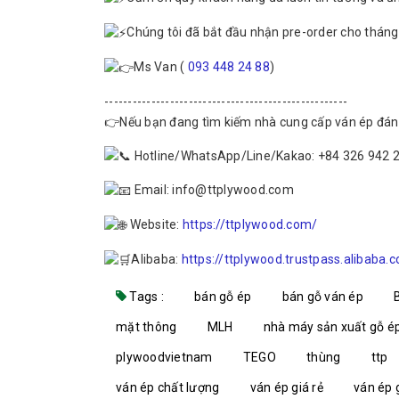
Chúng tôi đã bắt đầu nhận pre-order cho tháng
Ms Van (
093 448 24 88
)
----------------------------------------------------
👉Nếu bạn đang tìm kiếm nhà cung cấp ván ép đáng ti
Hotline/WhatsApp/Line/Kakao: +84 326 942 
Email: info@ttplywood.com
Website:
https://ttplywood.com/
Alibaba:
https://ttplywood.trustpass.alibaba.
Tags :
bán gỗ ép
bán gỗ ván ép
mặt thông
MLH
nhà máy sản xuất gỗ é
plywoodvietnam
TEGO
thùng
ttp
ván ép chất lượng
ván ép giá rẻ
ván ép g