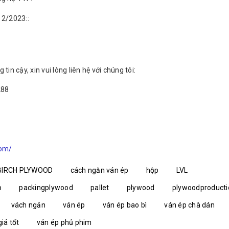
 2/2023::
n cậy, xin vui lòng liên hệ với chúng tôi:
288
com/
BIRCH PLYWOOD
cách ngăn ván ép
hộp
LVL
p
packingplywood
pallet
plywood
plywoodproducti
vách ngăn
ván ép
ván ép bao bì
ván ép chà dán
iá tốt
ván ép phủ phim