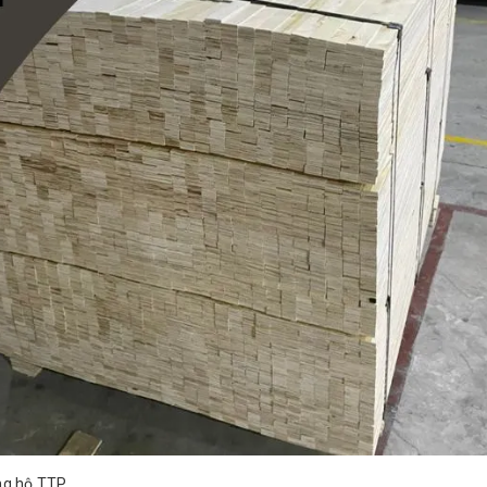
ng hộ TTP.