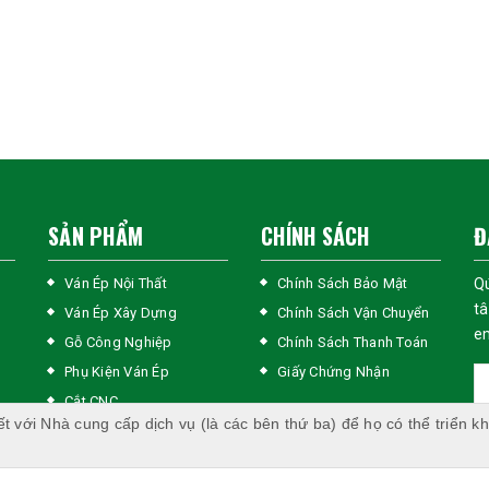
SẢN PHẨM
CHÍNH SÁCH
Đ
Ván Ép Nội Thất
Chính Sách Bảo Mật
Q
tâ
Ván Ép Xây Dựng
Chính Sách Vận Chuyển
em
Gỗ Công Nghiệp
Chính Sách Thanh Toán
Phụ Kiện Ván Ép
Giấy Chứng Nhận
Cắt CNC
ết với Nhà cung cấp dịch vụ (là các bên thứ ba) để họ có thể triển kh
Các Sản Phẩm Khác