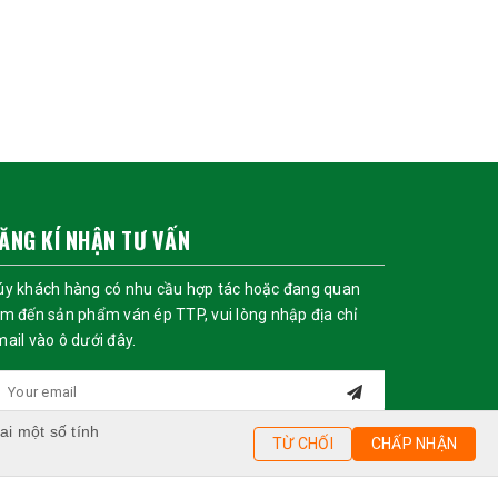
ĂNG KÍ NHẬN TƯ VẤN
úy khách hàng có nhu cầu hợp tác hoặc đang quan
m đến sản phẩm ván ép TTP, vui lòng nhập địa chỉ
ail vào ô dưới đây.
ai một số tính
TỪ CHỐI
CHẤP NHẬN