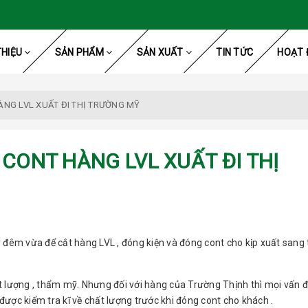
THIỆU
SẢN PHẨM
SẢN XUẤT
TIN TỨC
HOẠT 
NG LVL XUẤT ĐI THỊ TRƯỜNG MỸ
CONT HÀNG LVL XUẤT ĐI THỊ
đêm vừa để cắt hàng LVL , đóng kiện và đóng cont cho kịp xuất sang 
ất lượng , thẩm mỹ. Nhưng đối với hàng của Trường Thịnh thì mọi vấn 
được kiểm tra kĩ về chất lượng trước khi đóng cont cho khách .