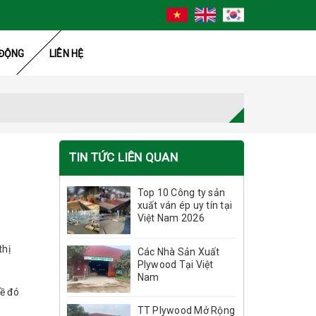
ĐỘNG
LIÊN HỆ
TIN TỨC LIÊN QUAN
Top 10 Công ty sản
xuất ván ép uy tín tại
Việt Nam 2026
thị
Các Nhà Sản Xuất
Plywood Tại Việt
Nam
đề đó
TT Plywood Mở Rộng