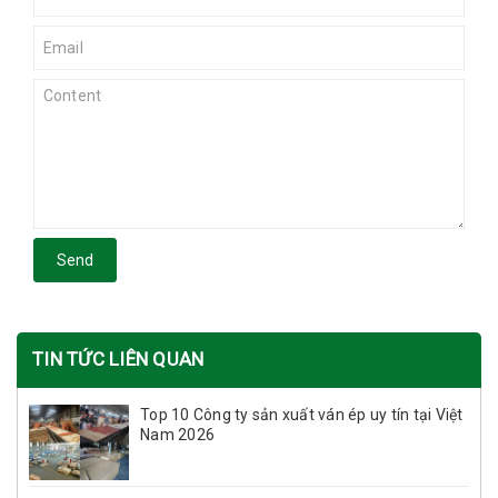
Send
TIN TỨC LIÊN QUAN
Top 10 Công ty sản xuất ván ép uy tín tại Việt
Nam 2026