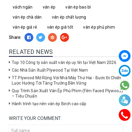
vách ngăn
ván ép
ván ép bao bì
ván ép chà dán
ván ép chất lượng
ván ép giá rẻ
ván ép giá tốt
ván ép phủ phim
Share:
RELATED NEWS
Top 10 Công ty sản xuất ván ép uy tín tại Việt Nam 2026
Các Nhà Sản Xuất Plywood Tại Việt Nam
TT Plywood Mở Rộng Với Nhà Máy Thứ Hai - Bước Đi Chiến
Lược Hướng Tới Tăng Trưởng Bền Vững
Quy Trình Sản Xuất Ván Ép Phủ Phim (Film Faced Plywood)
– Tiêu Chuẩn
Hành trình tạo nên ván ép Birch cao cấp
WRITE YOUR COMMENT: