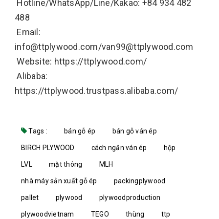
Hotline/WhatsApp/Line/Kakao: +84 934 482
488
Email:
info@ttplywood.com/van99@ttplywood.com
Website: https://ttplywood.com/
Alibaba:
https://ttplywood.trustpass.alibaba.com/
Tags :
bán gỗ ép
bán gỗ ván ép
BIRCH PLYWOOD
cách ngăn ván ép
hộp
LVL
mặt thông
MLH
nhà máy sản xuất gỗ ép
packingplywood
pallet
plywood
plywoodproduction
plywoodvietnam
TEGO
thùng
ttp